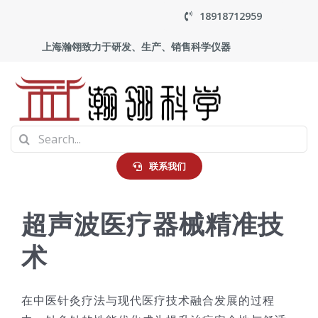
Skip
18918712959
to
上海瀚翎致力于研发、生产、销售科学仪器
content
To
Search
Na
首页
for:
联系我们
产品中心
超声波医疗器械精准技
术
应用
走进瀚翎
在中医针灸疗法与现代医疗技术融合发展的过程