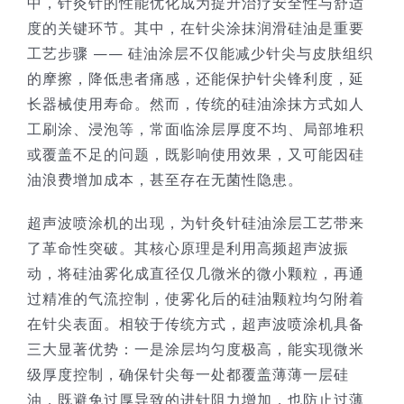
中，针灸针的性能优化成为提升治疗安全性与舒适
度的关键环节。其中，在针尖涂抹润滑硅油是重要
技术服务
工艺步骤 —— 硅油涂层不仅能减少针尖与皮肤组织
的摩擦，降低患者痛感，还能保护针尖锋利度，延
公司新闻
长器械使用寿命。然而，传统的硅油涂抹方式如人
工刷涂、浸泡等，常面临涂层厚度不均、局部堆积
或覆盖不足的问题，既影响使用效果，又可能因硅
油浪费增加成本，甚至存在无菌性隐患。​
超声波喷涂机的出现，为针灸针硅油涂层工艺带来
了革命性突破。其核心原理是利用高频超声波振
动，将硅油雾化成直径仅几微米的微小颗粒，再通
过精准的气流控制，使雾化后的硅油颗粒均匀附着
在针尖表面。相较于传统方式，超声波喷涂机具备
三大显著优势：一是涂层均匀度极高，能实现微米
级厚度控制，确保针尖每一处都覆盖薄薄一层硅
油，既避免过厚导致的进针阻力增加，也防止过薄