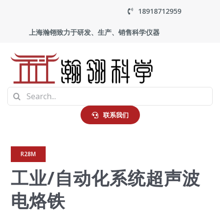
Skip
18918712959
to
上海瀚翎致力于研发、生产、销售科学仪器
content
To
Search
Na
首页
for:
联系我们
产品中心
R28M
工业/自动化系统超声波
应用
电烙铁
走进瀚翎