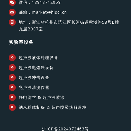
微信：18918712959
邮箱：market@hlsci.cn
地址：浙江省杭州市滨江区长河街道秋溢路58号B幢
九层B907室
实验室设备
超声波液体处理设备
超声波电烙铁设备
超声波冲击设备
兆声波清洗仪器
静电纺丝 & 超声波喷涂
纳米粉体制备 & 超声喷雾热解造粒
沪ICP备2024072463号