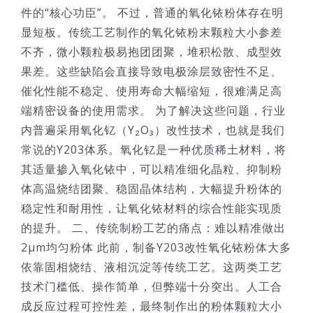
件的“核心功臣”。 不过，普通的氧化铱粉体存在明
显短板。传统工艺制作的氧化铱粉末颗粒大小参差
不齐，微小颗粒极易抱团团聚，堆积松散、成型效
果差。这些缺陷会直接导致电极涂层致密性不足、
催化性能不稳定、使用寿命大幅缩短，很难满足高
端精密设备的使用需求。 为了解决这些问题，行业
内普遍采用氧化钇（Y₂O₃）改性技术，也就是我们
常说的Y203体系。氧化钇是一种优质稀土材料，将
其适量掺入氧化铱中，可以精准细化晶粒、抑制粉
体高温烧结团聚、稳固晶体结构，大幅提升粉体的
稳定性和耐用性，让氧化铱材料的综合性能实现质
的提升。 二、传统制粉工艺的痛点：难以精准做出
2μm均匀粉体 此前，制备Y203改性氧化铱粉体大多
依靠固相烧结、液相沉淀等传统工艺。这两类工艺
技术门槛低、操作简单，但弊端十分突出。人工合
成反应过程可控性差，最终制作出的粉体颗粒大小