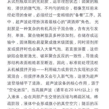
从试剂瓶取出的光刻胶，远非理想状态：团聚的颗
粒、潜伏的微气泡、不均匀的组分，都像烹饪前未
经处理的食材，必须经过一套精细的“备餐”工序。其
中，超声波处理扮演着最核心的“调酒师”角色。 光
刻胶是一种复杂的有机高分子混合物，含有光引发
剂、单体、聚合物树脂及多种添加剂。在储存或运
输中，固体颗粒易凝聚成微米级团簇，同时溶剂挥
发或搅拌时也会裹入大量气泡。若直接涂覆，这些
缺陷会散射激光、破坏聚合反应的一致性，导致成
形结构表面粗糙甚至断连。因此，标准前处理流程
从机械搅拌开始——利用磁力或剪切力实现初步宏
观混合，但搅拌本身又会引入新气泡，这便为超声
波登场铺平了道路。 超声波设备的核心作用，源于
“空化效应”。当高频声波（通常在20 kHz以上）传
入液体，会在局部产生交替的压缩与稀疏区域。稀
疏阶段，液体中会形成微小的真空空穴；随后的压