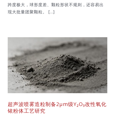
跨度极大，球形度差、颗粒形状不规则，还容易出
现大批量团聚颗粒。 [...]
究
超声波喷雾造粒制备2μm级Y₂O₃改性氧化
铱粉体工艺研究