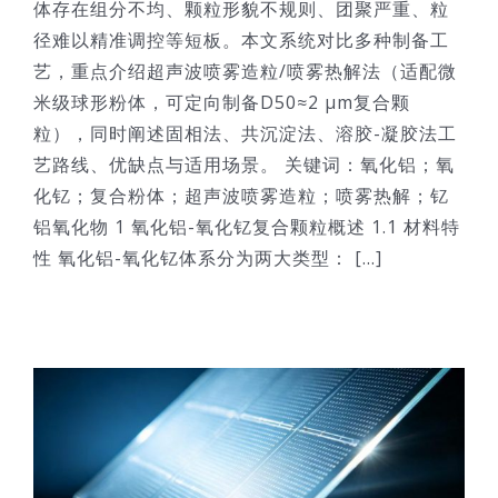
体存在组分不均、颗粒形貌不规则、团聚严重、粒
径难以精准调控等短板。本文系统对比多种制备工
艺，重点介绍超声波喷雾造粒/喷雾热解法（适配微
米级球形粉体，可定向制备D50≈2 μm复合颗
粒），同时阐述固相法、共沉淀法、溶胶-凝胶法工
艺路线、优缺点与适用场景。 关键词：氧化铝；氧
化钇；复合粉体；超声波喷雾造粒；喷雾热解；钇
铝氧化物 1 氧化铝-氧化钇复合颗粒概述 1.1 材料特
性 氧化铝-氧化钇体系分为两大类型： [...]