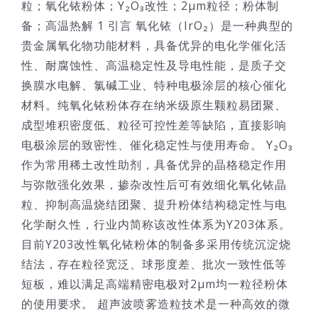
粒；氧化铱粉体；Y₂O₃改性；2μm粒径；粉体制
备；高温热解 1 引言 氧化铱（IrO₂）是一种典型的
贵金属氧化物功能材料，具备优异的电化学催化活
性、耐腐蚀性、高温稳定性及导电性能，是质子交
换膜水电解、氯碱工业、特种电极涂层的核心催化
材料。纯氧化铱粉体存在纳米级原生颗粒易团聚、
成型堆积密度低、粒径可控性差等缺陷，直接影响
电极涂层的致密性、催化稳定性与使用寿命。 Y₂O₃
作为常用稀土改性助剂，具备优异的晶格稳定作用
与弥散强化效果，掺杂改性后可有效细化氧化铱晶
粒、抑制高温烧结团聚、提升粉体结构稳定性与电
化学耐久性，行业内简称该改性体系为Y203体系。
目前Y203改性氧化铱粉体的制备多采用传统沉淀烧
结法，存在粒径宽泛、球形度差、批次一致性低等
短板，难以满足高端精密电极对2μm均一粒径粉体
的使用要求。 超声波喷雾造粒技术是一种高效的微