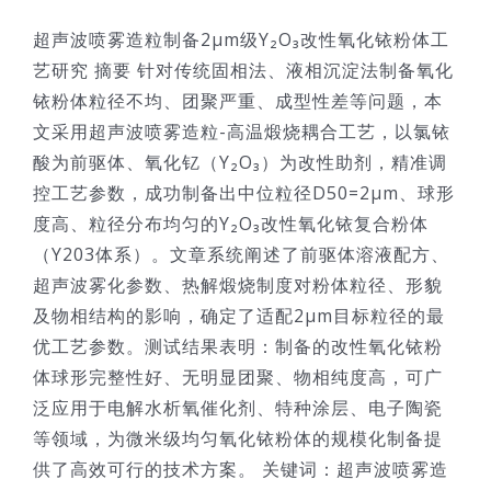
超声波喷雾造粒制备2μm级Y₂O₃改性氧化铱粉体工
艺研究 摘要 针对传统固相法、液相沉淀法制备氧化
铱粉体粒径不均、团聚严重、成型性差等问题，本
文采用超声波喷雾造粒-高温煅烧耦合工艺，以氯铱
酸为前驱体、氧化钇（Y₂O₃）为改性助剂，精准调
控工艺参数，成功制备出中位粒径D50=2μm、球形
度高、粒径分布均匀的Y₂O₃改性氧化铱复合粉体
（Y203体系）。文章系统阐述了前驱体溶液配方、
超声波雾化参数、热解煅烧制度对粉体粒径、形貌
及物相结构的影响，确定了适配2μm目标粒径的最
优工艺参数。测试结果表明：制备的改性氧化铱粉
体球形完整性好、无明显团聚、物相纯度高，可广
泛应用于电解水析氧催化剂、特种涂层、电子陶瓷
等领域，为微米级均匀氧化铱粉体的规模化制备提
供了高效可行的技术方案。 关键词：超声波喷雾造