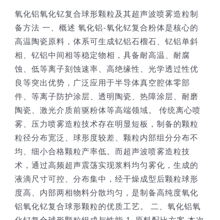
氧化铝氧化钇复合球形颗粒及其超声波喷雾造粒制
备方法 一、概述 氧化铝-氧化钇复合粉体是核心的
高温陶瓷原料，体系可生成钇铝石榴石、钇铝单斜
相、钇铝中间相等稳定物相，具备耐高温、耐腐
蚀、低等离子刻蚀速率、高绝缘性、光学透过性优
良等突出优势，广泛应用于半导体真空腔体零部
件、等离子防护涂层、透明陶瓷、热障涂层、耐磨
陶瓷、激光介质前驱粉体等高端领域。 传统离心喷
雾、压力喷雾造粒技术存在明显短板，制备的颗粒
粒径分布宽泛、球形度较差、颗粒内部组分分布不
均、细小合格颗粒产率低。而超声波喷雾造粒技
术，通过高频超声震荡实现浆料均匀雾化，生成的
液滴尺寸可控、分布集中，经干燥成型后颗粒球形
度高、内部两相物料分散均匀，是制备高纯度氧化
铝氧化钇复合球形颗粒的优质工艺。 二、氧化铝氧