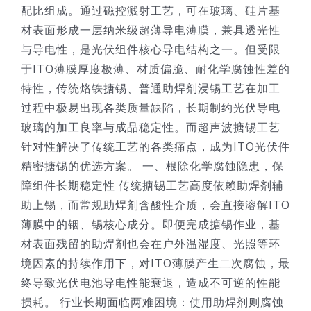
配比组成。通过磁控溅射工艺，可在玻璃、硅片基
材表面形成一层纳米级超薄导电薄膜，兼具透光性
与导电性，是光伏组件核心导电结构之一。但受限
于ITO薄膜厚度极薄、材质偏脆、耐化学腐蚀性差的
特性，传统烙铁搪锡、普通助焊剂浸锡工艺在加工
过程中极易出现各类质量缺陷，长期制约光伏导电
玻璃的加工良率与成品稳定性。而超声波搪锡工艺
针对性解决了传统工艺的各类痛点，成为ITO光伏件
精密搪锡的优选方案。 一、根除化学腐蚀隐患，保
障组件长期稳定性 传统搪锡工艺高度依赖助焊剂辅
助上锡，而常规助焊剂含酸性介质，会直接溶解ITO
薄膜中的铟、锡核心成分。即便完成搪锡作业，基
材表面残留的助焊剂也会在户外温湿度、光照等环
境因素的持续作用下，对ITO薄膜产生二次腐蚀，最
终导致光伏电池导电性能衰退，造成不可逆的性能
损耗。 行业长期面临两难困境：使用助焊剂则腐蚀