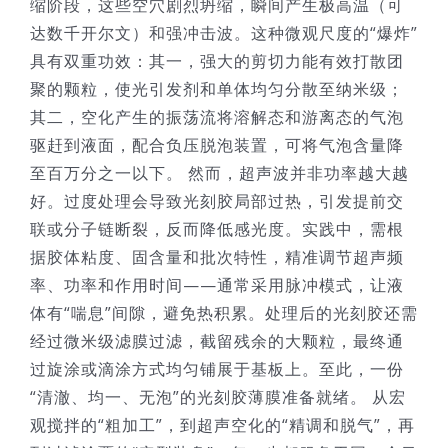
缩阶段，这些空穴剧烈坍缩，瞬间产生极高温（可
达数千开尔文）和强冲击波。这种微观尺度的“爆炸”
具有双重功效：其一，强大的剪切力能有效打散团
聚的颗粒，使光引发剂和单体均匀分散至纳米级；
其二，空化产生的振荡流将溶解态和游离态的气泡
驱赶到液面，配合负压脱泡装置，可将气泡含量降
至百万分之一以下。 然而，超声波并非功率越大越
好。过度处理会导致光刻胶局部过热，引发提前交
联或分子链断裂，反而降低感光度。实践中，需根
据胶体粘度、固含量和批次特性，精准调节超声频
率、功率和作用时间——通常采用脉冲模式，让液
体有“喘息”间隙，避免热积累。处理后的光刻胶还需
经过微米级滤膜过滤，截留残余的大颗粒，最终通
过旋涂或滴涂方式均匀铺展于基板上。至此，一份
“清澈、均一、无泡”的光刻胶薄膜准备就绪。 从宏
观搅拌的“粗加工”，到超声空化的“精调和脱气”，再