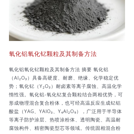
氧化铝氧化钇颗粒及其制备方法
氧化铝氧化钇颗粒及其制备方法 摘要 氧化铝
（Al₂O₃）具备高硬度、耐磨、绝缘、化学稳定优
势；氧化钇（Y₂O₃）耐卤素等离子腐蚀、高温化学
惰性强。氧化铝-氧化钇复合颗粒结合两相优势，可
形成物理混合复合粉体，也可经高温反应生成钇铝
酸盐（YAG、YAlO₃、Y₄Al₂O₉），广泛用于半导体
等离子防护涂层、热喷涂粉体、透明陶瓷、高温耐
腐蚀构件、精密陶瓷型芯等领域。传统固相混合粉