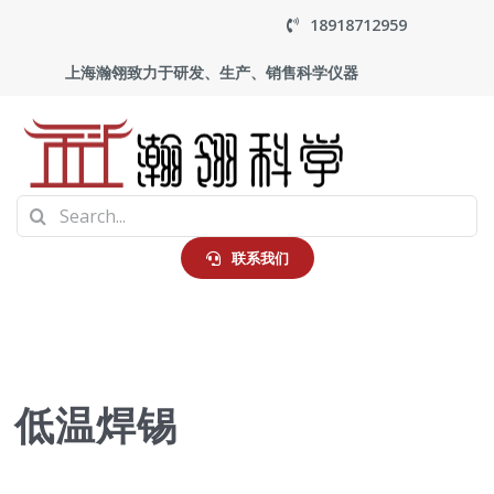
Skip
18918712959
to
上海瀚翎致力于研发、生产、销售科学仪器
content
To
Search
Na
首页
for:
联系我们
产品中心
应用
低温焊锡
走进瀚翎