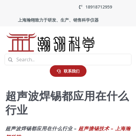
Skip
18918712959
to
上海瀚翎致力于研发、生产、销售科学仪器
content
To
Search
Na
首页
for:
联系我们
产品中心
超声波焊锡都应用在什么
行业
应用
走进瀚翎
超声波焊锡都应用在什么行业 –
超声搪锡技术 – 上海瀚