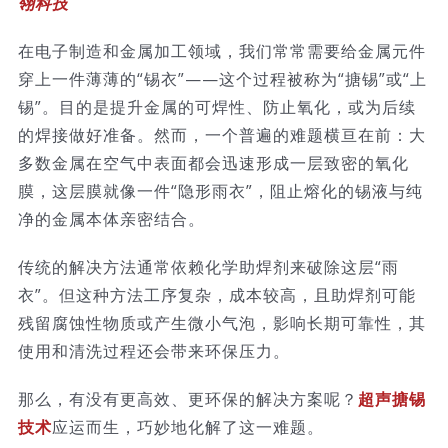
翎科技
技术服务
在电子制造和金属加工领域，我们常常需要给金属元件
穿上一件薄薄的“锡衣”——这个过程被称为“搪锡”或“上
公司新闻
锡”。目的是提升金属的可焊性、防止氧化，或为后续
的焊接做好准备。然而，一个普遍的难题横亘在前：大
多数金属在空气中表面都会迅速形成一层致密的氧化
膜，这层膜就像一件“隐形雨衣”，阻止熔化的锡液与纯
净的金属本体亲密结合。
传统的解决方法通常依赖化学助焊剂来破除这层“雨
衣”。但这种方法工序复杂，成本较高，且助焊剂可能
残留腐蚀性物质或产生微小气泡，影响长期可靠性，其
使用和清洗过程还会带来环保压力。
那么，有没有更高效、更环保的解决方案呢？
超声搪锡
技术
应运而生，巧妙地化解了这一难题。