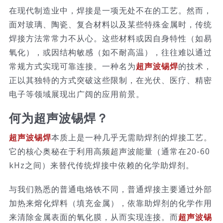
在现代制造业中，焊接是一项无处不在的工艺。然而，
技术服务
面对玻璃、陶瓷、复合材料以及某些特殊金属时，传统
焊接方法常常力不从心。这些材料或因自身特性（如易
公司新闻
氧化），或因结构敏感（如不耐高温），往往难以通过
常规方式实现可靠连接。一种名为
超声波锡焊
的技术，
正以其独特的方式突破这些限制，在光伏、医疗、精密
电子等领域展现出广阔的应用前景。
何为超声波锡焊？
超声波锡焊
本质上是一种几乎无需助焊剂的焊接工艺。
它的核心奥秘在于利用高频超声波能量（通常在20-60
kHz之间）来替代传统焊接中依赖的化学助焊剂。
与我们熟悉的普通电烙铁不同，普通焊接主要通过外部
加热来熔化焊料（填充金属），依靠助焊剂的化学作用
来清除金属表面的氧化膜，从而实现连接。而
超声波锡