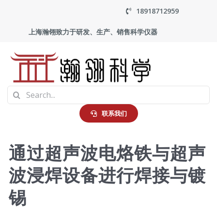
Skip
18918712959
to
上海瀚翎致力于研发、生产、销售科学仪器
content
To
Search
Na
首页
for:
联系我们
产品中心
通过超声波电烙铁与超声
波浸焊设备进行焊接与镀
应用
锡
走进瀚翎