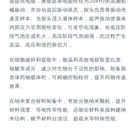
源提供电能，换能器将电能转化为20kHz的高频机
械振动，并自动追踪振动状态，探头负责将振动传
技术服务
递至样本。当探头浸入液体样本，超声振动使液体
内部压力呈周期性变化，引发空化现象。在低压阶
公司新闻
段气泡生成长大，高压阶段气泡崩塌，此过程产生
高温、高压和强烈剪切力 。
在细胞破碎和提取中，能温和高效地获取蛋白质、
核酸等成分，减少对生物分子活性的影响。制备脂
质体药物载体时，可精确控制粒径，提升药物传递
效果。
在纳米复合材料制备中，有效分散纳米颗粒，提升
材料强度、导电性等性能。还能在材料表面构建纳
米结构，赋予材料自清洁、超疏水等特殊性能。