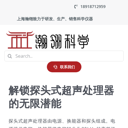
Skip
18918712959
to
上海瀚翎致力于研发、生产、销售科学仪器
content
To
Search
Na
首页
for:
联系我们
产品中心
解锁探头式超声处理器
的无限潜能
应用
走进瀚翎
探头式超声处理器由电源、换能器和探头组成。电