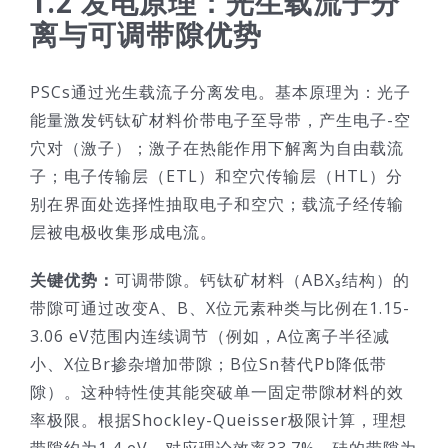
1.2 发电原理：光生载流子分
离与可调带隙优势
PSCs通过光生载流子分离发电。基本原理为：光子
能量激发钙钛矿材料价带电子至导带，产生电子-空
穴对（激子）；激子在热能作用下解离为自由载流
子；电子传输层（ETL）和空穴传输层（HTL）分
别在界面处选择性抽取电子和空穴；载流子经传输
层被电极收集形成电流。
关键优势：
可调带隙。钙钛矿材料（ABX₃结构）的
带隙可通过改变A、B、X位元素种类与比例在1.15-
3.06 eV范围内连续调节（例如，A位离子半径减
小、X位Br掺杂增加带隙；B位Sn替代Pb降低带
隙）。这种特性使其能突破单一固定带隙材料的效
率极限。根据Shockley-Queisser极限计算，理想
带隙约为1.4 eV，对应理论效率33.7%。硅的带隙为