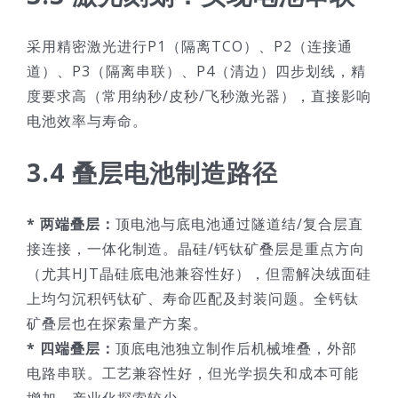
采用精密激光进行P1（隔离TCO）、P2（连接通
道）、P3（隔离串联）、P4（清边）四步划线，精
度要求高（常用纳秒/皮秒/飞秒激光器），直接影响
电池效率与寿命。
3.4 叠层电池制造路径
* 两端叠层：
顶电池与底电池通过隧道结/复合层直
接连接，一体化制造。晶硅/钙钛矿叠层是重点方向
（尤其HJT晶硅底电池兼容性好），但需解决绒面硅
上均匀沉积钙钛矿、寿命匹配及封装问题。全钙钛
矿叠层也在探索量产方案。
* 四端叠层：
顶底电池独立制作后机械堆叠，外部
电路串联。工艺兼容性好，但光学损失和成本可能
增加，产业化探索较少。