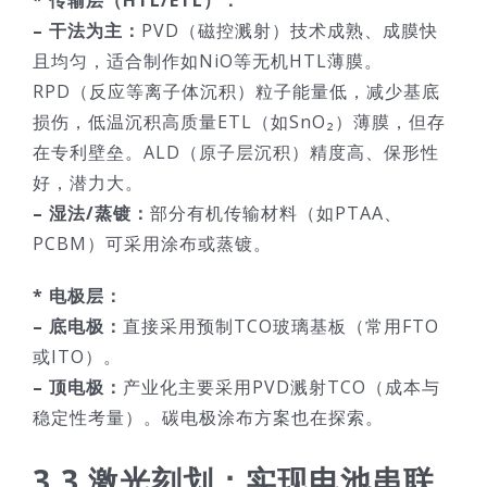
– 干法为主：
PVD（磁控溅射）技术成熟、成膜快
且均匀，适合制作如NiO等无机HTL薄膜。
RPD（反应等离子体沉积）粒子能量低，减少基底
损伤，低温沉积高质量ETL（如SnO₂）薄膜，但存
在专利壁垒。ALD（原子层沉积）精度高、保形性
好，潜力大。
– 湿法/蒸镀：
部分有机传输材料（如PTAA、
PCBM）可采用涂布或蒸镀。
* 电极层：
– 底电极：
直接采用预制TCO玻璃基板（常用FTO
或ITO）。
– 顶电极：
产业化主要采用PVD溅射TCO（成本与
稳定性考量）。碳电极涂布方案也在探索。
3.3 激光刻划：实现电池串联