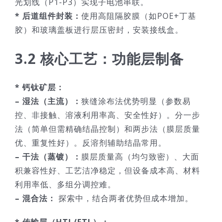
光划线（P1-P3）实现子电池串联。
* 后道组件封装：
使用高阻隔胶膜（如POE+丁基
胶）和玻璃盖板进行层压密封，安装接线盒。
3.2 核心工艺：功能层制备
* 钙钛矿层：
– 湿法（主流）：
狭缝涂布法优势明显（参数易
控、非接触、溶液利用率高、安全性好）。分一步
法（简单但需精确结晶控制）和两步法（膜层质量
优、重复性好）。反溶剂辅助结晶常用。
– 干法（蒸镀）：
膜层质量高（均匀致密）、大面
积兼容性好、工艺洁净稳定，但设备成本高、材料
利用率低、多组分调控难。
– 混合法：
探索中，结合两者优势但成本增加。
* 传输层（HTL/ETL）：