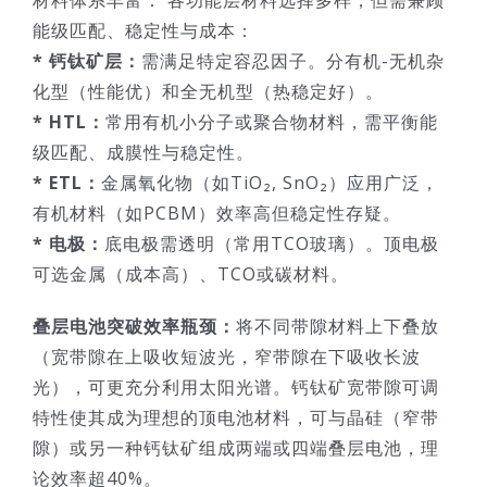
能级匹配、稳定性与成本：
* 钙钛矿层：
需满足特定容忍因子。分有机-无机杂
化型（性能优）和全无机型（热稳定好）。
* HTL：
常用有机小分子或聚合物材料，需平衡能
级匹配、成膜性与稳定性。
* ETL：
金属氧化物（如TiO₂, SnO₂）应用广泛，
有机材料（如PCBM）效率高但稳定性存疑。
* 电极：
底电极需透明（常用TCO玻璃）。顶电极
可选金属（成本高）、TCO或碳材料。
叠层电池突破效率瓶颈：
将不同带隙材料上下叠放
（宽带隙在上吸收短波光，窄带隙在下吸收长波
光），可更充分利用太阳光谱。钙钛矿宽带隙可调
特性使其成为理想的顶电池材料，可与晶硅（窄带
隙）或另一种钙钛矿组成两端或四端叠层电池，理
论效率超40%。