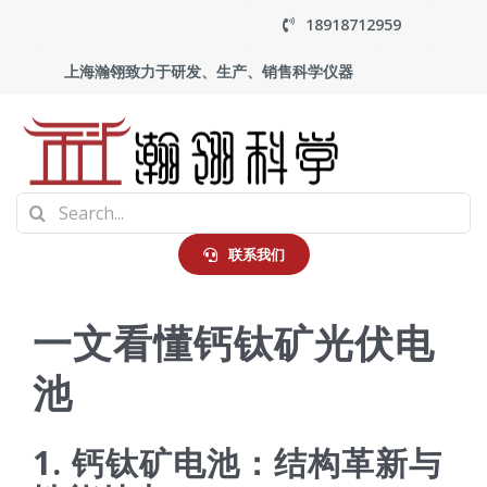
Skip
18918712959
to
上海瀚翎致力于研发、生产、销售科学仪器
content
To
Search
Na
首页
for:
联系我们
产品中心
一文看懂钙钛矿光伏电
池
应用
1. 钙钛矿电池：结构革新与
走进瀚翎