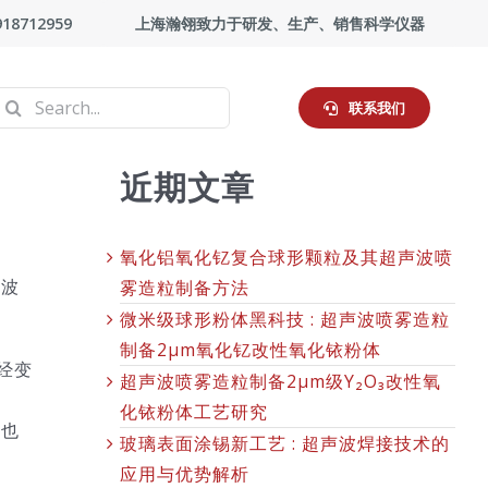
918712959
上海瀚翎致力于研发、生产、销售科学仪器
Search
联系我们
or:
近期文章
氧化铝氧化钇复合球形颗粒及其超声波喷
声波
雾造粒制备方法
微米级球形粉体黑科技 : 超声波喷雾造粒
制备2μm氧化钇改性氧化铱粉体
经变
超声波喷雾造粒制备2μm级Y₂O₃改性氧
扩
化铱粉体工艺研究
，也
玻璃表面涂锡新工艺 : 超声波焊接技术的
应用与优势解析