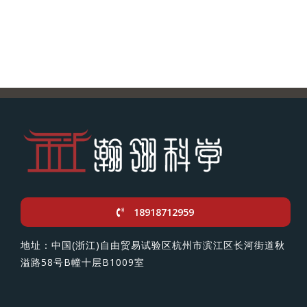
18918712959
地址：中国(浙江)自由贸易试验区杭州市滨江区长河街道秋
溢路58号B幢十层B1009室