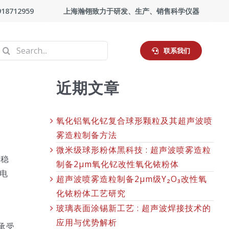
918712959
上海瀚翎致力于研发、生产、销售科学仪器
Search
联系我们
or:
近期文章
氧化铝氧化钇复合球形颗粒及其超声波喷
雾造粒制备方法
微米级球形粉体黑科技 : 超声波喷雾造粒
期稳
制备2μm氧化钇改性氧化铱粉体
电
超声波喷雾造粒制备2μm级Y₂O₃改性氧
化铱粉体工艺研究
玻璃表面涂锡新工艺 : 超声波焊接技术的
应用与优势解析
承受