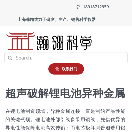
Skip
18918712959
to
上海瀚翎致力于研发、生产、销售科学仪器
content
To
Search
Na
首页
for:
联系我们
产品中心
超声破解锂电池异种金属
应用
在锂电池制造领域，异种金属连接一直是制约产品性能
的关键瓶颈。锂电池外部引线多采用铜线，凭借优异的
走进瀚翎
导电性能保障电流高效传输；而电芯极耳则普遍选用铝