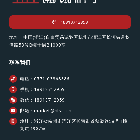
18918712959
地址：中国(浙江)自由贸易试验区杭州市滨江区长河街道秋
溢路58号B幢十层B1009室
联系我们
电话：0571-63368886
手机：18918712959
微信：18918712959
邮箱：market@hlsci.cn
地址：浙江省杭州市滨江区长河街道秋溢路58号B幢
九层B907室