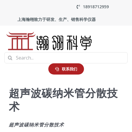
Skip
18918712959
to
上海瀚翎致力于研发、生产、销售科学仪器
content
To
Search
Na
首页
for:
联系我们
产品中心
超声波碳纳米管分散技
术
应用
走进瀚翎
超声波碳纳米管分散技术