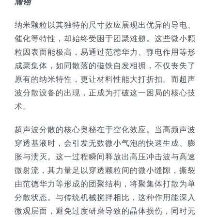
瀚翎
技术服务
纳米颗粒以其独特的尺寸效应展现出优异的导电、
催化等特性，却始终受困于团聚难题。这些微小颗
公司新闻
粒因表面能极高，易通过范德华力、静电作用等形
成聚集体，如同散落的磁铁自发相拥，不仅丧失了
原有的纳米特性，更让材料性能大打折扣。而超声
波分散设备的出现，正成为打破这一困局的核心技
术。
超声波分散的核心奥秘在于空化效应。当高频声波
穿透基液时，会引发无数微小气泡的快速生成、膨
胀与溃灭。这一过程瞬间释放出高压冲击波与高速
微射流，其力量足以穿透颗粒间的微小缝隙，撕裂
由范德华力等形成的团聚结构，将聚集体打散为单
分散状态。与传统机械搅拌相比，这种作用能深入
微观层面，避免过度研磨导致的晶体损伤，同时无