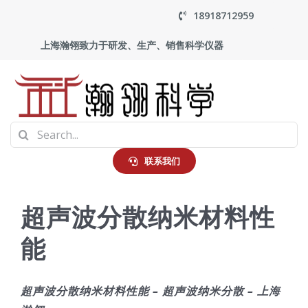
Skip
18918712959
to
上海瀚翎致力于研发、生产、销售科学仪器
content
To
Search
Na
首页
for:
联系我们
产品中心
超声波分散纳米材料性
能
应用
走进瀚翎
超声波分散纳米材料性能 – 超声波纳米分散 – 上海