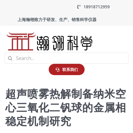
Skip
18918712959
to
上海瀚翎致力于研发、生产、销售科学仪器
content
To
Search
Na
首页
for:
联系我们
产品中心
超声喷雾热解制备纳米空
心三氧化二钒球的金属相
应用
稳定机制研究
走进瀚翎