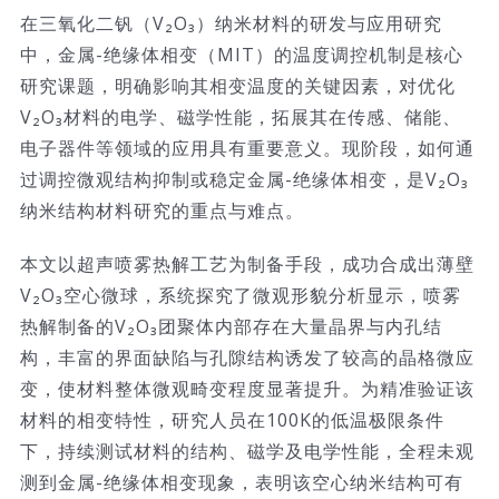
在三氧化二钒（V₂O₃）纳米材料的研发与应用研究
技术服务
中，金属-绝缘体相变（MIT）的温度调控机制是核心
研究课题，明确影响其相变温度的关键因素，对优化
公司新闻
V₂O₃材料的电学、磁学性能，拓展其在传感、储能、
电子器件等领域的应用具有重要意义。现阶段，如何通
过调控微观结构抑制或稳定金属-绝缘体相变，是V₂O₃
纳米结构材料研究的重点与难点。
本文以超声喷雾热解工艺为制备手段，成功合成出薄壁
V₂O₃空心微球，系统探究了微观形貌分析显示，喷雾
热解制备的V₂O₃团聚体内部存在大量晶界与内孔结
构，丰富的界面缺陷与孔隙结构诱发了较高的晶格微应
变，使材料整体微观畸变程度显著提升。为精准验证该
材料的相变特性，研究人员在100K的低温极限条件
下，持续测试材料的结构、磁学及电学性能，全程未观
测到金属-绝缘体相变现象，表明该空心纳米结构可有