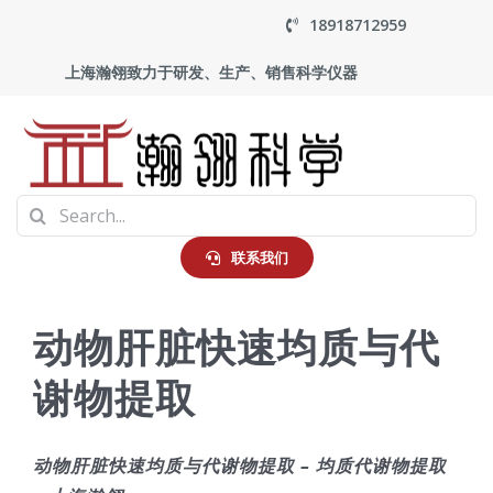
Skip
18918712959
to
上海瀚翎致力于研发、生产、销售科学仪器
content
To
Search
Na
首页
for:
联系我们
产品中心
动物肝脏快速均质与代
谢物提取
应用
走进瀚翎
动物肝脏快速均质与代谢物提取 – 均质代谢物提取