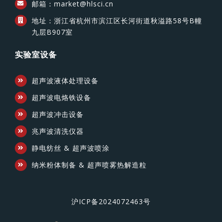
邮箱：market@hlsci.cn
地址：浙江省杭州市滨江区长河街道秋溢路58号B幢
九层B907室
实验室设备
超声波液体处理设备
超声波电烙铁设备
超声波冲击设备
兆声波清洗仪器
静电纺丝 & 超声波喷涂
纳米粉体制备 & 超声喷雾热解造粒
沪ICP备2024072463号