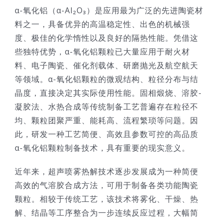
α-氧化铝（α-Al₂O₃）是应用最为广泛的先进陶瓷材
技术服务
料之一，具备优异的高温稳定性、出色的机械强
度、极佳的化学惰性以及良好的隔热性能。凭借这
公司新闻
些独特优势，α-氧化铝颗粒已大量应用于耐火材
料、电子陶瓷、催化剂载体、研磨抛光及航空航天
等领域。α-氧化铝颗粒的微观结构、粒径分布与结
晶度，直接决定其实际使用性能。固相煅烧、溶胶-
凝胶法、水热合成等传统制备工艺普遍存在粒径不
均、颗粒团聚严重、能耗高、流程繁琐等问题。因
此，研发一种工艺简便、高效且参数可控的高品质
α-氧化铝颗粒制备技术，具有重要的现实意义。
近年来，超声喷雾热解技术逐步发展成为一种简便
高效的气溶胶合成方法，可用于制备各类功能陶瓷
颗粒。相较于传统工艺，该技术将雾化、干燥、热
解、结晶等工序整合为一步连续反应过程，大幅简