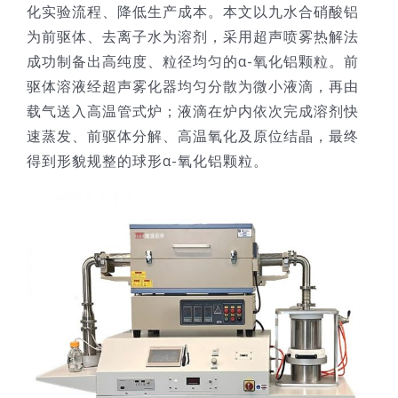
化实验流程、降低生产成本。本文以九水合硝酸铝
为前驱体、去离子水为溶剂，采用超声喷雾热解法
成功制备出高纯度、粒径均匀的α-氧化铝颗粒。前
驱体溶液经超声雾化器均匀分散为微小液滴，再由
载气送入高温管式炉；液滴在炉内依次完成溶剂快
速蒸发、前驱体分解、高温氧化及原位结晶，最终
得到形貌规整的球形α-氧化铝颗粒。