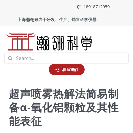
Skip
18918712959
to
上海瀚翎致力于研发、生产、销售科学仪器
content
To
Search
Na
首页
for:
联系我们
产品中心
超声喷雾热解法简易制
备α-氧化铝颗粒及其性
应用
能表征
走进瀚翎