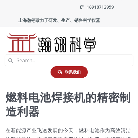
Skip
18918712959
to
上海瀚翎致力于研发、生产、销售科学仪器
content
To
Search
Na
首页
for:
联系我们
产品中心
燃料电池焊接机的精密制
造利器
应用
走进瀚翎
在新能源产业飞速发展的今天，燃料电池作为高效清洁