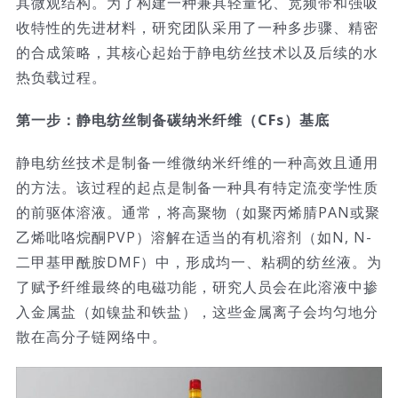
其微观结构。为了构建一种兼具轻量化、宽频带和强吸
收特性的先进材料，研究团队采用了一种多步骤、精密
技术服务
的合成策略，其核心起始于静电纺丝技术以及后续的水
热负载过程。
公司新闻
第一步：静电纺丝制备碳纳米纤维（CFs）基底
静电纺丝技术是制备一维微纳米纤维的一种高效且通用
的方法。该过程的起点是制备一种具有特定流变学性质
的前驱体溶液。通常，将高聚物（如聚丙烯腈PAN或聚
乙烯吡咯烷酮PVP）溶解在适当的有机溶剂（如N, N-
二甲基甲酰胺DMF）中，形成均一、粘稠的纺丝液。为
了赋予纤维最终的电磁功能，研究人员会在此溶液中掺
入金属盐（如镍盐和铁盐），这些金属离子会均匀地分
散在高分子链网络中。