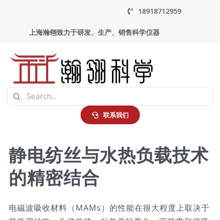
Skip
18918712959
to
上海瀚翎致力于研发、生产、销售科学仪器
content
To
Search
Na
首页
for:
联系我们
产品中心
静电纺丝与水热负载技术
的精密结合
应用
走进瀚翎
电磁波吸收材料（MAMs）的性能在很大程度上取决于