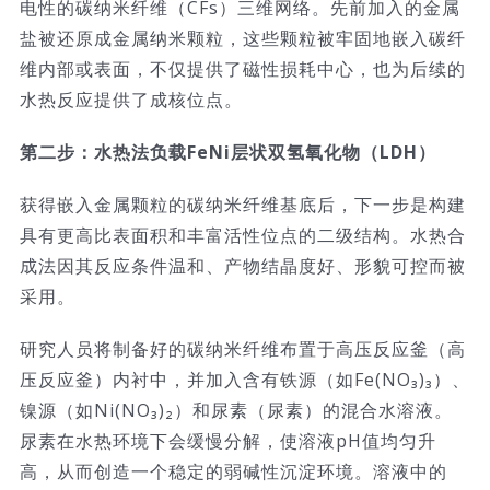
电性的碳纳米纤维（CFs）三维网络。先前加入的金属
盐被还原成金属纳米颗粒，这些颗粒被牢固地嵌入碳纤
维内部或表面，不仅提供了磁性损耗中心，也为后续的
水热反应提供了成核位点。
第二步：水热法负载FeNi层状双氢氧化物（LDH）
获得嵌入金属颗粒的碳纳米纤维基底后，下一步是构建
具有更高比表面积和丰富活性位点的二级结构。水热合
成法因其反应条件温和、产物结晶度好、形貌可控而被
采用。
研究人员将制备好的碳纳米纤维布置于高压反应釜（高
压反应釜）内衬中，并加入含有铁源（如Fe(NO₃)₃）、
镍源（如Ni(NO₃)₂）和尿素（尿素）的混合水溶液。
尿素在水热环境下会缓慢分解，使溶液pH值均匀升
高，从而创造一个稳定的弱碱性沉淀环境。溶液中的