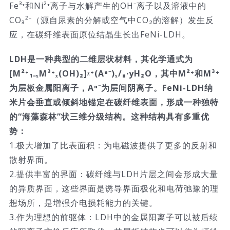
Fe³⁺和Ni²⁺离子与水解产生的OH⁻离子以及溶液中的
CO₃²⁻（源自尿素的分解或空气中CO₂的溶解）发生反
应，在碳纤维表面原位结晶生长出FeNi-LDH。
LDH是一种典型的二维层状材料，其化学通式为
[M²⁺₁₋ₓM³⁺ₓ(OH)₂]ᵡ⁺(Aⁿ⁻)ₓ/ₙ·yH₂O，其中M²⁺和M³⁺
为层板金属阳离子，Aⁿ⁻为层间阴离子。FeNi-LDH纳
米片会垂直或倾斜地锚定在碳纤维表面，形成一种独特
的“海藻森林”状三维分级结构。这种结构具有多重优
势：
1.极大增加了比表面积：为电磁波提供了更多的反射和
散射界面。
2.提供丰富的界面：碳纤维与LDH片层之间会形成大量
的异质界面，这些界面是诱导界面极化和电荷弛豫的理
想场所，是增强介电损耗能力的关键。
3.作为理想的前驱体：LDH中的金属阳离子可以被后续