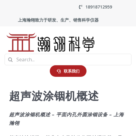
Skip
18918712959
to
上海瀚翎致力于研发、生产、销售科学仪器
content
To
Search
Na
首页
for:
联系我们
产品中心
超声波涂铟机概述
应用
超声波涂铟机概述 – 平面内孔外圆涂铟设备 – 上海
瀚翎
走进瀚翎