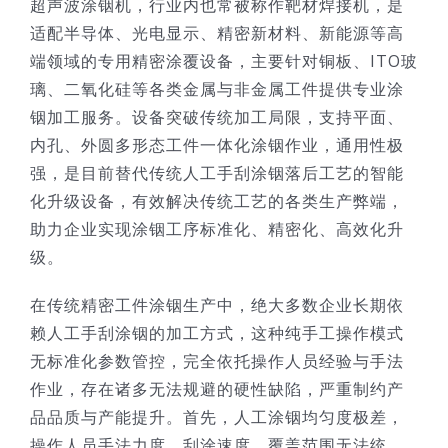
超声波涂铟机，行业内也常被称作靶材焊接机，是
适配半导体、光电显示、精密新材料、新能源等高
技术服务
端领域的专用精密涂覆设备，主要针对铜板、ITO玻
璃、二氧化硅等各类金属与非金属工件提供专业涂
公司新闻
铟加工服务。设备突破传统加工局限，支持平面、
内孔、外圆多形态工件一体化涂铟作业，通用性极
强，是目前替代传统人工手刮涂铟落后工艺的智能
化升级设备，有效解决传统工艺的各类生产弊端，
助力企业实现涂铟工序标准化、精密化、高效化升
级。
在传统精密工件涂铟生产中，绝大多数企业长期依
赖人工手刮涂铟的加工方式，这种纯手工操作模式
无标准化参数管控，完全依托操作人员经验与手法
作业，存在诸多无法规避的硬性缺陷，严重制约产
品品质与产能提升。首先，人工涂铟均匀度极差，
操作人员手法力度、刮涂速度、覆盖范围无法统