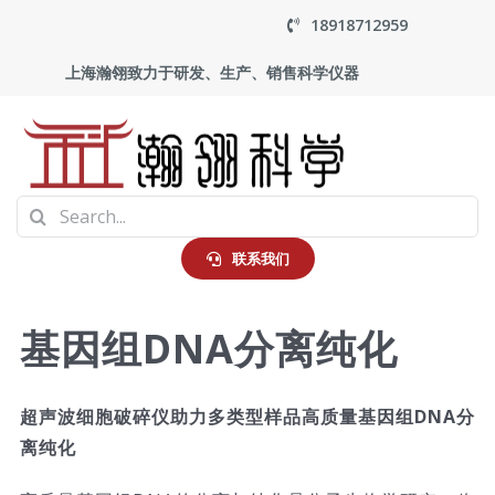
Skip
18918712959
to
上海瀚翎致力于研发、生产、销售科学仪器
content
To
Search
Na
首页
for:
联系我们
产品中心
基因组DNA分离纯化
应用
超声波细胞破碎仪助力多类型样品高质量基因组DNA分
离纯化
走进瀚翎