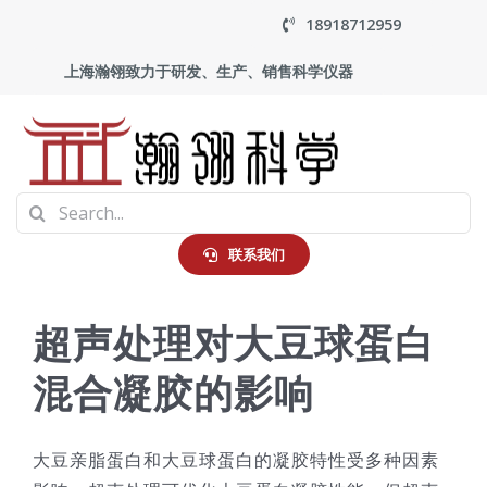
Skip
18918712959
to
上海瀚翎致力于研发、生产、销售科学仪器
content
To
Search
Na
首页
for:
联系我们
产品中心
超声处理对大豆球蛋白
混合凝胶的影响
应用
走进瀚翎
大豆亲脂蛋白和大豆球蛋白的凝胶特性受多种因素