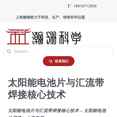
Skip
18918712959
to
上海瀚翎致力于研发、生产、销售科学仪器
content
To
Search
Na
首页
for:
联系我们
产品中心
太阳能电池片与汇流带
焊接核心技术
应用
走进瀚翎
太阳能电池片与汇流带焊接核心技术 – 太阳能电池