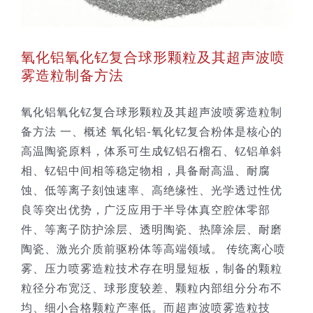
技术服务
氧化铝氧化钇复合球形颗粒及其超声波喷
公司新闻
雾造粒制备方法
氧化铝氧化钇复合球形颗粒及其超声波喷雾造粒制
备方法 一、概述 氧化铝-氧化钇复合粉体是核心的
高温陶瓷原料，体系可生成钇铝石榴石、钇铝单斜
相、钇铝中间相等稳定物相，具备耐高温、耐腐
蚀、低等离子刻蚀速率、高绝缘性、光学透过性优
良等突出优势，广泛应用于半导体真空腔体零部
件、等离子防护涂层、透明陶瓷、热障涂层、耐磨
陶瓷、激光介质前驱粉体等高端领域。 传统离心喷
雾、压力喷雾造粒技术存在明显短板，制备的颗粒
粒径分布宽泛、球形度较差、颗粒内部组分分布不
均、细小合格颗粒产率低。而超声波喷雾造粒技