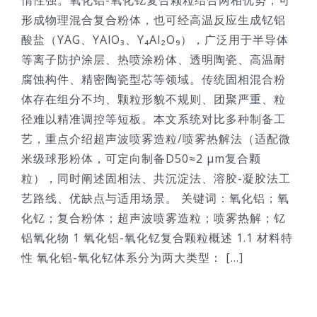
形成物理混合复合粉体，也可经高温反应生成钇铝
酸盐（YAG、YAlO₃、Y₄Al₂O₉），广泛用于半导体
等离子防护涂层、热喷涂粉体、透明陶瓷、高温耐
腐蚀构件、精密陶瓷型芯等领域。传统固相混合粉
体存在组分不均、颗粒形貌不规则、团聚严重、粒
径难以精准调控等短板。本文系统对比多种制备工
艺，重点介绍超声波喷雾造粒/喷雾热解法（适配微
米级球形粉体，可定向制备D50≈2 μm复合颗
粒），同时阐述固相法、共沉淀法、溶胶-凝胶法工
艺路线、优缺点与适用场景。 关键词：氧化铝；氧
化钇；复合粉体；超声波喷雾造粒；喷雾热解；钇
铝氧化物 1 氧化铝-氧化钇复合颗粒概述 1.1 材料特
性 氧化铝-氧化钇体系分为两大类型： [...]