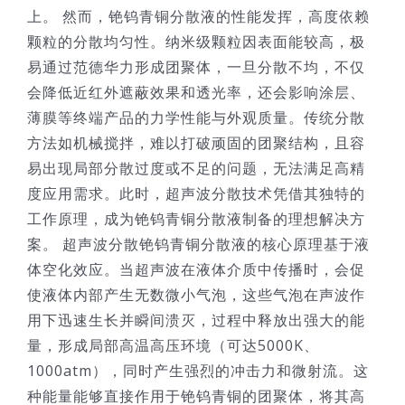
上。 然而，铯钨青铜分散液的性能发挥，高度依赖
颗粒的分散均匀性。纳米级颗粒因表面能较高，极
易通过范德华力形成团聚体，一旦分散不均，不仅
会降低近红外遮蔽效果和透光率，还会影响涂层、
薄膜等终端产品的力学性能与外观质量。传统分散
方法如机械搅拌，难以打破顽固的团聚结构，且容
易出现局部分散过度或不足的问题，无法满足高精
度应用需求。此时，超声波分散技术凭借其独特的
工作原理，成为铯钨青铜分散液制备的理想解决方
案。 超声波分散铯钨青铜分散液的核心原理基于液
体空化效应。当超声波在液体介质中传播时，会促
使液体内部产生无数微小气泡，这些气泡在声波作
用下迅速生长并瞬间溃灭，过程中释放出强大的能
量，形成局部高温高压环境（可达5000K、
1000atm），同时产生强烈的冲击力和微射流。这
种能量能够直接作用于铯钨青铜的团聚体，将其高