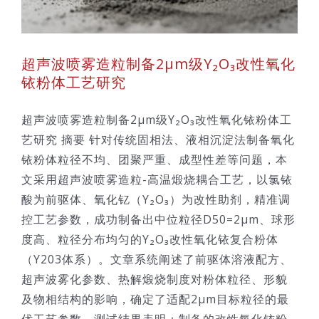
超声波喷雾造粒制备2μm级Y₂O₃改性氧化
铱粉体工艺研究
超声波喷雾造粒制备2μm级Y₂O₃改性氧化铱粉体工
艺研究 摘要 针对传统固相法、液相沉淀法制备氧化
铱粉体粒径不均、团聚严重、成型性差等问题，本
文采用超声波喷雾造粒-高温煅烧耦合工艺，以氯铱
酸为前驱体、氧化钇（Y₂O₃）为改性助剂，精准调
控工艺参数，成功制备出中位粒径D50=2μm、球形
度高、粒径分布均匀的Y₂O₃改性氧化铱复合粉体
（Y203体系）。文章系统阐述了前驱体溶液配方、
超声波雾化参数、热解煅烧制度对粉体粒径、形貌
及物相结构的影响，确定了适配2μm目标粒径的最
优工艺参数。测试结果表明：制备的改性氧化铱粉