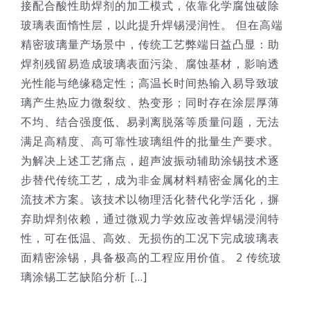
接配合酸性助焊剂的加工模式，依靠化学腐蚀破除
玻璃表面惰性层，以此提升焊锡浸润性。 但在高端
精密玻璃量产场景中，传统工艺弊端日益凸显：助
焊剂残留易造成玻璃表面污染、腐蚀基材，影响透
光性能与绝缘稳定性；高温长时间热输入易导致玻
璃产生热应力微裂纹、热变形；同时存在涂层厚薄
不均、结合强度低、易剥离脱落等质量问题，无法
满足高精度、高可靠性玻璃组件的批量生产要求。
为解决上述工艺痛点，超声波振动辅助涂锡技术逐
步替代传统工艺，成为非金属材料精密金属化的主
流技术方案。该技术以物理活化替代化学活化，摒
弃助焊剂依赖，通过微观力学效应改善焊锡浸润特
性，可在低温、高效、无损伤的工况下完成玻璃表
面精密涂锡，具备极高的工程应用价值。 2 传统玻
璃涂锡工艺缺陷分析 [...]