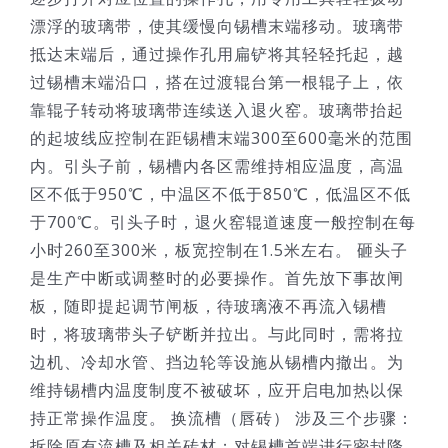
漂浮的玻璃带，使其缓慢向锡槽末端移动。玻璃带
抵达末端后，通过操作孔用扁铲将其轻轻托起，越
过锡槽末端沿口，搭在过渡辊台第一根辊子上，依
靠辊子转动将玻璃带连续送入退火窑。玻璃带抬起
的起坡线应控制在距锡槽末端300至600毫米的范围
内。引头子前，锡槽内各区需维持相应温度，高温
区不低于950℃，中温区不低于850℃，低温区不低
于700℃。引头子时，退火窑辊道速度一般控制在每
小时260至300米，板宽控制在1.5米左右。 砸头子
是生产中断或调整时的必要操作。首先放下事故闸
板，随即提起调节闸板，待玻璃液不再流入锡槽
时，将玻璃带头子铲断并拉出。与此同时，需将拉
边机、冷却水管、挡边轮等设施从锡槽内撤出。为
维持锡槽内温度制度不被破坏，应开启电加热以保
持正常操作温度。 换流槽（唇砖） 涉及三个步骤：
拆除原有流槽及相关砖材；对锡槽首端进行密封降