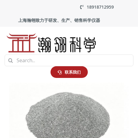
Skip
18918712959
to
上海瀚翎致力于研发、生产、销售科学仪器
content
To
Search
Na
首页
for:
联系我们
产品中心
应用
走进瀚翎