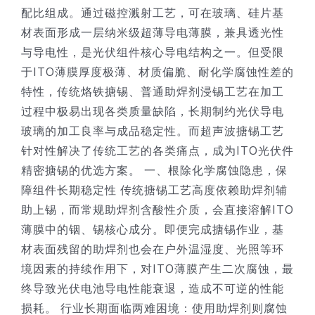
配比组成。通过磁控溅射工艺，可在玻璃、硅片基
材表面形成一层纳米级超薄导电薄膜，兼具透光性
与导电性，是光伏组件核心导电结构之一。但受限
于ITO薄膜厚度极薄、材质偏脆、耐化学腐蚀性差的
特性，传统烙铁搪锡、普通助焊剂浸锡工艺在加工
过程中极易出现各类质量缺陷，长期制约光伏导电
玻璃的加工良率与成品稳定性。而超声波搪锡工艺
针对性解决了传统工艺的各类痛点，成为ITO光伏件
精密搪锡的优选方案。 一、根除化学腐蚀隐患，保
障组件长期稳定性 传统搪锡工艺高度依赖助焊剂辅
助上锡，而常规助焊剂含酸性介质，会直接溶解ITO
薄膜中的铟、锡核心成分。即便完成搪锡作业，基
材表面残留的助焊剂也会在户外温湿度、光照等环
境因素的持续作用下，对ITO薄膜产生二次腐蚀，最
终导致光伏电池导电性能衰退，造成不可逆的性能
损耗。 行业长期面临两难困境：使用助焊剂则腐蚀