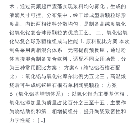
术，通过高频超声震荡实现浆料均匀雾化，生成的
液滴尺寸可控、分布集中，经干燥成型后颗粒球形
度高、内部两相物料分散均匀，是制备高纯度氧化
铝氧化钇复合球形颗粒的优质工艺。 二、氧化铝氧
化钇复合球形颗粒组成与性能 1. 原料配比方案 本次
制备采用两相混合体系，无需提前预反应，通过粉
体直接混合制备复合浆料，适配不同应用场景，分
为三种常用配比方案： 方案A（纯钇铝石榴石配
比）：氧化铝与氧化钇摩尔比例为五比三，高温煅
烧后可生成纯钇铝石榴石单相陶瓷颗粒； 方案
B（氧化铝基增韧体系）：以氧化铝为主要基体相，
氧化钇添加量为质量占比百分之三至十五，主要作
为烧结助剂和第二相增韧组分，提升陶瓷致密性和
力学性能； [...]