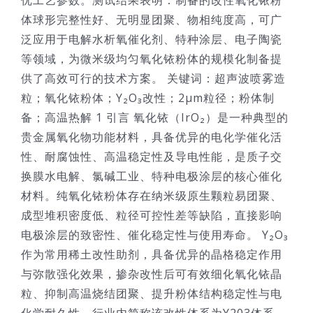
体球形完整性好、无明显团聚、物相纯度高，可广
泛应用于电解水析氧催化剂、特种涂层、电子陶瓷
等领域，为微米级均匀氧化铱粉体的规模化制备提
供了高效可行的技术方案。 关键词：超声波喷雾造
粒；氧化铱粉体；Y₂O₃改性；2μm粒径；粉体制
备；高温热解 1 引言 氧化铱（IrO₂）是一种典型的
贵金属氧化物功能材料，具备优异的电化学催化活
性、耐腐蚀性、高温稳定性及导电性能，是质子交
换膜水电解、氯碱工业、特种电极涂层的核心催化
材料。纯氧化铱粉体存在纳米级原生颗粒易团聚、
成型堆积密度低、粒径可控性差等缺陷，直接影响
电极涂层的致密性、催化稳定性与使用寿命。 Y₂O₃
作为常用稀土改性助剂，具备优异的晶格稳定作用
与弥散强化效果，掺杂改性后可有效细化氧化铱晶
粒、抑制高温烧结团聚、提升粉体结构稳定性与电
化学耐久性，行业内简称该改性体系为Y203体系。