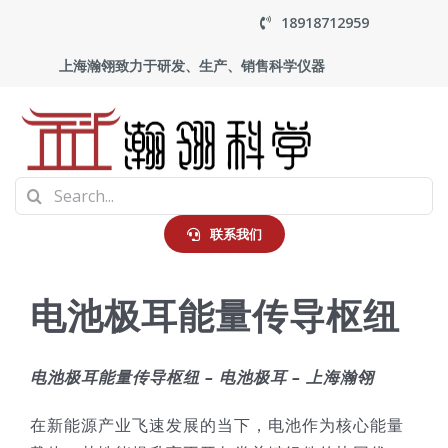
Skip
18918712959
to
上海瀚翎致力于研发、生产、销售科学仪器
content
To
Search
Na
首页
for:
联系我们
产品中心
电池极耳能量传导枢纽
应用
电池极耳能量传导枢纽 – 电池极耳 – 上海瀚翎
走进瀚翎
在新能源产业飞速发展的当下，电池作为核心能量