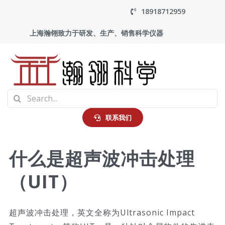
Skip
18918712959
to
上海瀚翎致力于研发、生产、销售科学仪器
content
To
Search
Na
首页
for:
联系我们
产品中心
什么是超声波冲击处理
（UIT）
应用
走进瀚翎
超声波冲击处理，英文全称为Ultrasonic Impact