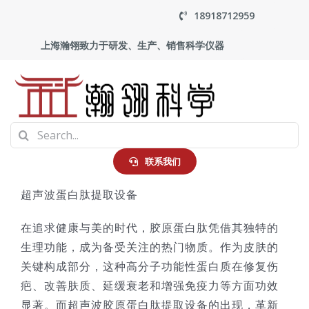
Skip
18918712959
to
上海瀚翎致力于研发、生产、销售科学仪器
content
To
Search
Na
首页
for:
联系我们
超声波蛋白肽提取设备
产品中心
在追求健康与美的时代，胶原蛋白肽凭借其独特的
应用
生理功能，成为备受关注的热门物质。作为皮肤的
关键构成部分，这种高分子功能性蛋白质在修复伤
疤、改善肤质、延缓衰老和增强免疫力等方面功效
走进瀚翎
显著。而超声波胶原蛋白肽提取设备的出现，革新