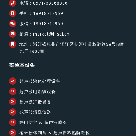
电话：0571-63368886
手机：18918712959
微信：18918712959
邮箱：market@hlsci.cn
地址：浙江省杭州市滨江区长河街道秋溢路58号B幢
九层B907室
实验室设备
超声波液体处理设备
超声波电烙铁设备
超声波冲击设备
兆声波清洗仪器
静电纺丝 & 超声波喷涂
纳米粉体制备 & 超声喷雾热解造粒