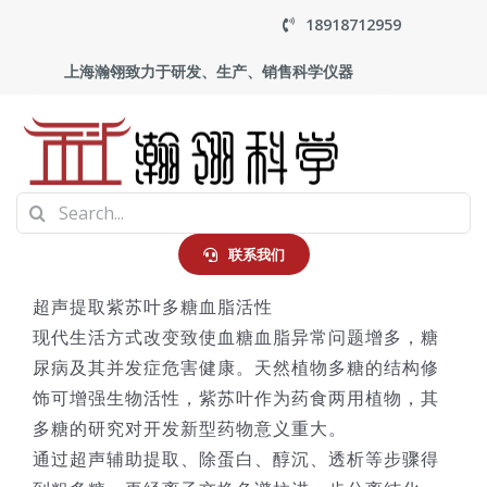
Skip
18918712959
to
上海瀚翎致力于研发、生产、销售科学仪器
content
To
Search
Na
首页
for:
联系我们
超声提取紫苏叶多糖血脂活性
产品中心
现代生活方式改变致使血糖血脂异常问题增多，糖
尿病及其并发症危害健康。天然植物多糖的结构修
应用
饰可增强生物活性，紫苏叶作为药食两用植物，其
多糖的研究对开发新型药物意义重大。
走进瀚翎
通过超声辅助提取、除蛋白、醇沉、透析等步骤得