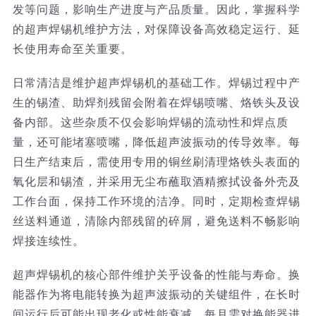
发等问题，影响生产进度与产品质量。因此，掌握科学
技术服务
的超声焊锡机维护方法，对保障设备高效稳定运行、延
长使用寿命至关重要。
公司新闻
日常清洁是维护超声焊锡机的基础工作。焊锡过程中产
生的锡渣、助焊剂残留会附着在焊锡喷嘴、烙铁头及设
备内部。这些杂质不仅会影响焊锡的流动性和焊点质
量，还可能堵塞喷嘴，降低超声波振动的传导效率。每
日生产结束后，需使用专用的铜丝刷清理烙铁头表面的
氧化层和锡渣，并采用无尘布蘸取酒精擦拭设备外壳及
工作台面，保持工作环境的洁净。同时，定期检查焊锡
丝送料通道，清除内部残留的碎屑，避免送料不畅影响
焊接连续性。
超声焊锡机的核心部件维护关乎设备的性能与寿命。换
能器作为将电能转换为超声波振动的关键组件，在长时
间运行后可能出现老化或性能衰减。每月需对换能器进