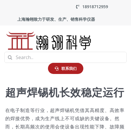
Skip
18918712959
to
上海瀚翎致力于研发、生产、销售科学仪器
content
To
Search
Na
首页
for:
联系我们
产品中心
超声焊锡机长效稳定运行
应用
在电子制造等行业，超声焊锡机凭借其高精度、高效率
的焊接优势，成为生产线上不可或缺的关键设备。然
走进瀚翎
而，长期高频次的使用会使设备出现性能下降、故障频