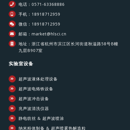
电话：0571-63368886
手机：18918712959
微信：18918712959
邮箱：market@hlsci.cn
地址：浙江省杭州市滨江区长河街道秋溢路58号B幢
九层B907室
实验室设备
超声波液体处理设备
超声波电烙铁设备
超声波冲击设备
兆声波清洗仪器
静电纺丝 & 超声波喷涂
纳米粉体制备 & 超声喷雾热解造粒