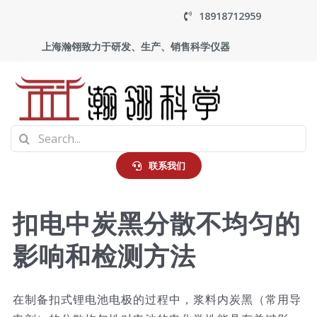
Skip
18918712959
to
上海瀚翎致力于研发、生产、销售科学仪器
content
To
Search
Na
首页
for:
联系我们
产品中心
扣电中炭黑分散不均匀的
影响和检测方法
应用
走进瀚翎
在制备扣式锂电池电极的过程中，浆料内炭黑（常用导