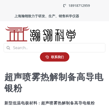
Skip
18918712959
to
上海瀚翎致力于研发、生产、销售科学仪器
content
To
Search
Na
首页
for:
联系我们
产品中心
超声喷雾热解制备高导电
银粉
应用
走进瀚翎
新型低温电极材料 : 超声喷雾热解制备高导电银粉