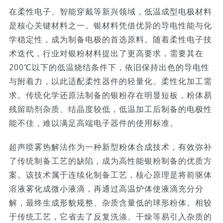
在柔性电子、智能穿戴等新兴领域，低温成型电极材料
技术服务
是核心关键材料之一。银材料凭借优异的导电性能与化
学稳定性，成为制备电极的首选原料。随着柔性电子技
公司新闻
术迭代，行业对银粉材料提出了更高要求，需要其在
200℃以下的低温烧结条件下，依旧保持出色的导电性
与附着力，以此适配柔性器件的轻量化、柔性化加工需
求。传统化学还原法制备的银粉存在明显短板，粉体易
残留助剂杂质、结晶度较低，低温加工后制备的电极性
能不佳，难以满足高端电子器件的使用标准。
超声喷雾热解法作为一种新型粉体合成技术，有效弥补
了传统制备工艺的缺陷，成为高性能银粉制备的优质方
案。该技术属于连续化制备工艺，核心原理是将前驱体
溶液雾化成微小液滴，再通过高温炉体使液滴充分分
解，最终生成形貌规整、杂质含量低的球形粉体。相较
于传统工艺，它省去了反复洗涤、干燥等易引入杂质的