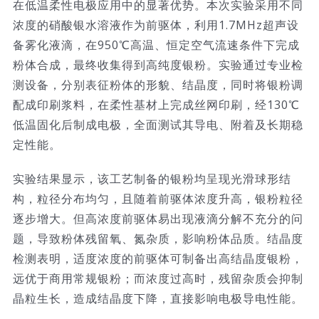
在低温柔性电极应用中的显著优势。本次实验采用不同
浓度的硝酸银水溶液作为前驱体，利用1.7MHz超声设
备雾化液滴，在950℃高温、恒定空气流速条件下完成
粉体合成，最终收集得到高纯度银粉。实验通过专业检
测设备，分别表征粉体的形貌、结晶度，同时将银粉调
配成印刷浆料，在柔性基材上完成丝网印刷，经130℃
低温固化后制成电极，全面测试其导电、附着及长期稳
定性能。
实验结果显示，该工艺制备的银粉均呈现光滑球形结
构，粒径分布均匀，且随着前驱体浓度升高，银粉粒径
逐步增大。但高浓度前驱体易出现液滴分解不充分的问
题，导致粉体残留氧、氮杂质，影响粉体品质。结晶度
检测表明，适度浓度的前驱体可制备出高结晶度银粉，
远优于商用常规银粉；而浓度过高时，残留杂质会抑制
晶粒生长，造成结晶度下降，直接影响电极导电性能。