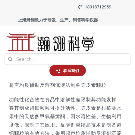
Skip
18918712959
to
上海瀚翎致力于研发、生产、销售科学仪器
content
To
Search
Na
首页
for:
联系我们
超声均质辅助反溶剂沉淀法制备陈皮素颗粒
产品中心
功能性化合物在食品中溶解性差限制其功能发挥，
应用
将其制成超细颗粒可提升活性。陈皮素是柑橘类水
果中的天然多甲氧基黄酮，因水溶性差、生物利用
度低，限制了其应用。反溶剂重结晶技术是制备超
走进瀚翎
细颗粒的有效方法，采用超声均质辅助反溶剂沉淀