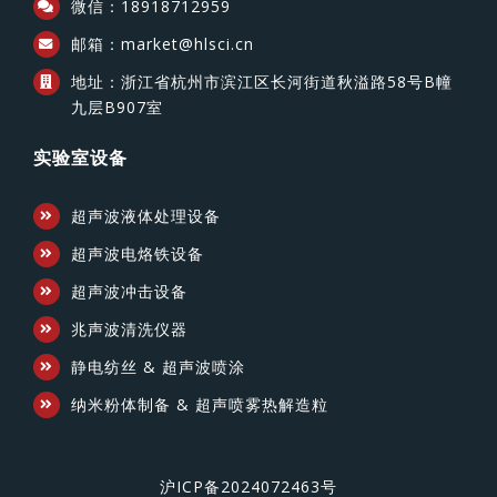
微信：18918712959
邮箱：market@hlsci.cn
地址：浙江省杭州市滨江区长河街道秋溢路58号B幢
九层B907室
实验室设备
超声波液体处理设备
超声波电烙铁设备
超声波冲击设备
兆声波清洗仪器
静电纺丝 & 超声波喷涂
纳米粉体制备 & 超声喷雾热解造粒
沪ICP备2024072463号