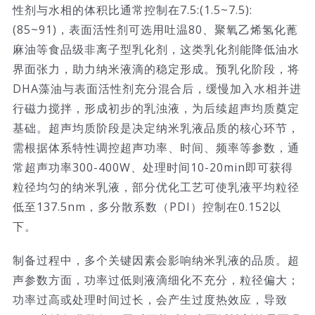
性剂与水相的体积比通常控制在7.5:(1.5~7.5):
(85~91)，表面活性剂可选用吐温80、聚氧乙烯氢化蓖
麻油等食品级非离子型乳化剂，这类乳化剂能降低油水
界面张力，助力纳米液滴的稳定形成。预乳化阶段，将
DHA藻油与表面活性剂充分混合后，缓慢加入水相并进
行磁力搅拌，形成初步的乳浊液，为后续超声均质奠定
基础。超声均质阶段是决定纳米乳液品质的核心环节，
需根据体系特性调控超声功率、时间、频率等参数，通
常超声功率300-400W、处理时间10-20min即可获得
粒径均匀的纳米乳液，部分优化工艺可使乳液平均粒径
低至137.5nm，多分散系数（PDI）控制在0.152以
下。
制备过程中，多个关键因素会影响纳米乳液的品质。超
声参数方面，功率过低则液滴细化不充分，粒径偏大；
功率过高或处理时间过长，会产生过度热效应，导致