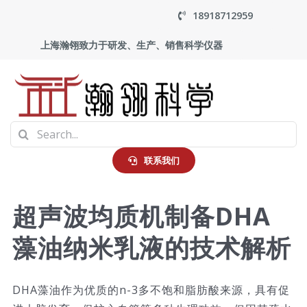
Skip
18918712959
to
上海瀚翎致力于研发、生产、销售科学仪器
content
To
Search
Na
首页
for:
联系我们
产品中心
超声波均质机制备DHA
藻油纳米乳液的技术解析
应用
走进瀚翎
DHA藻油作为优质的n-3多不饱和脂肪酸来源，具有促