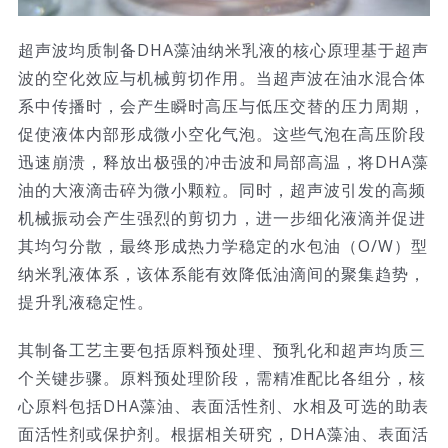
超声波均质制备DHA藻油纳米乳液的核心原理基于超声
波的空化效应与机械剪切作用。当超声波在油水混合体
系中传播时，会产生瞬时高压与低压交替的压力周期，
促使液体内部形成微小空化气泡。这些气泡在高压阶段
迅速崩溃，释放出极强的冲击波和局部高温，将DHA藻
油的大液滴击碎为微小颗粒。同时，超声波引发的高频
机械振动会产生强烈的剪切力，进一步细化液滴并促进
其均匀分散，最终形成热力学稳定的水包油（O/W）型
纳米乳液体系，该体系能有效降低油滴间的聚集趋势，
提升乳液稳定性。
其制备工艺主要包括原料预处理、预乳化和超声均质三
个关键步骤。原料预处理阶段，需精准配比各组分，核
心原料包括DHA藻油、表面活性剂、水相及可选的助表
面活性剂或保护剂。根据相关研究，DHA藻油、表面活