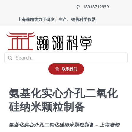
Skip
18918712959
to
上海瀚翎致力于研发、生产、销售科学仪器
content
To
Search
Na
首页
for:
联系我们
产品中心
氨基化实心介孔二氧化
硅纳米颗粒制备
应用
走进瀚翎
氨基化实心介孔二氧化硅纳米颗粒制备 – 上海瀚翎