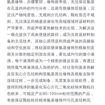
氨基修饰，步骤繁琐，修饰效率低，无法保证氨基
在孔道内外的均匀分布，且易导致修饰层脱落；沉
淀法产物纯度低，无规则介孔结构，颗粒形态不规
则，无法满足药物递送催化等高端领域对该材料的
严苛要求。而超声喷雾热解技术的出现，为解决这
一痛点提供了高效便捷的路径，成为当前该材料制
备的主流技术。其核心原理是利用超声波的高频振
动和空化效应，将硅源前驱体氨基修饰剂模板剂及
相关分散剂稳定剂混合溶液，雾化成均匀的微小液
滴，每个液滴即成为一个精密的微反应器，再通过
惰性载气将液滴送入加热炉内，经过溶剂蒸发热解
反应实心介孔结构构筑氨基原位修饰及模板去除等
连续过程，一步完成制备，无需复杂后续处理，直
接得到纯净的氨基化实心介孔二氧化硅纳米颗粒白
色粉末，可稳定产出80-100nm粒径范围的产品，
有效保证颗粒粒径精准氨基修饰均匀孔道结构完