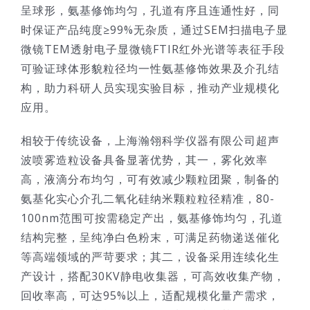
呈球形，氨基修饰均匀，孔道有序且连通性好，同
时保证产品纯度≥99%无杂质，通过SEM扫描电子显
微镜TEM透射电子显微镜FTIR红外光谱等表征手段
可验证球体形貌粒径均一性氨基修饰效果及介孔结
构，助力科研人员实现实验目标，推动产业规模化
应用。
相较于传统设备，上海瀚翎科学仪器有限公司超声
波喷雾造粒设备具备显著优势，其一，雾化效率
高，液滴分布均匀，可有效减少颗粒团聚，制备的
氨基化实心介孔二氧化硅纳米颗粒粒径精准，80-
100nm范围可按需稳定产出，氨基修饰均匀，孔道
结构完整，呈纯净白色粉末，可满足药物递送催化
等高端领域的严苛要求；其二，设备采用连续化生
产设计，搭配30KV静电收集器，可高效收集产物，
回收率高，可达95%以上，适配规模化量产需求，