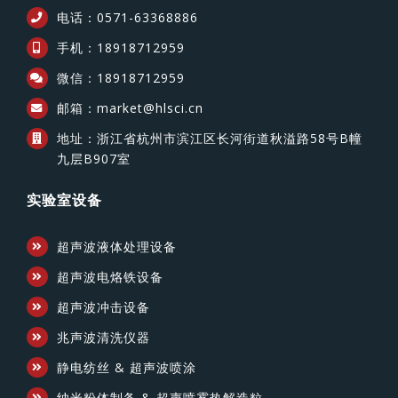
电话：0571-63368886
手机：18918712959
微信：18918712959
邮箱：market@hlsci.cn
地址：浙江省杭州市滨江区长河街道秋溢路58号B幢
九层B907室
实验室设备
超声波液体处理设备
超声波电烙铁设备
超声波冲击设备
兆声波清洗仪器
静电纺丝 & 超声波喷涂
纳米粉体制备 & 超声喷雾热解造粒