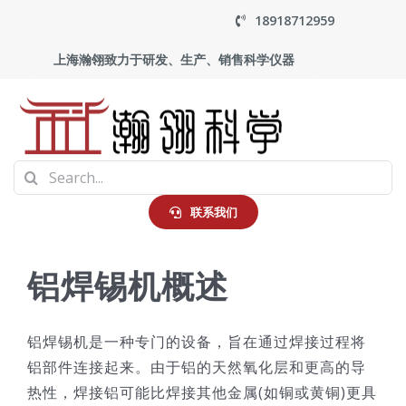
Skip
18918712959
to
上海瀚翎致力于研发、生产、销售科学仪器
content
To
Search
Na
首页
for:
联系我们
产品中心
铝焊锡机概述
应用
铝焊锡机是一种专门的设备，旨在通过焊接过程将
铝部件连接起来。由于铝的天然氧化层和更高的导
走进瀚翎
热性，焊接铝可能比焊接其他金属(如铜或黄铜)更具