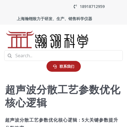
Skip
18918712959
to
上海瀚翎致力于研发、生产、销售科学仪器
content
To
Search
Na
首页
for:
联系我们
产品中心
超声波分散工艺参数优化
核心逻辑
应用
走进瀚翎
超声波分散工艺参数优化核心逻辑 : 5大关键参数提升