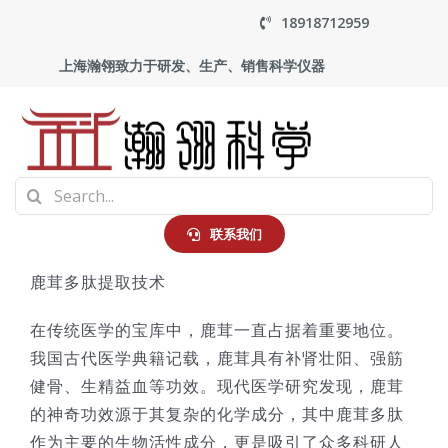
Skip
18918712959
to
上海瀚翎致力于研发、生产、销售科学仪器
content
To
Search
Na
首页
for:
联系我们
鹿茸多肽提取技术
产品中心
在传统医学的宝库中，鹿茸一直占据着重要地位。
应用
我国古代医学典籍记载，鹿茸具有补肾壮阳、强筋
健骨、生精益血等功效。现代医学研究发现，鹿茸
的神奇功效源于其复杂的化学成分，其中鹿茸多肽
走进瀚翎
作为主要的生物活性成分，更是吸引了众多科研人