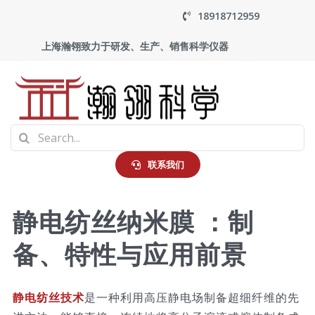
Skip
18918712959
to
上海瀚翎致力于研发、生产、销售科学仪器
content
To
Search
Na
首页
for:
联系我们
产品中心
静电纺丝纳米膜 ：制
备、特性与应用前景
应用
走进瀚翎
静电纺丝技术
是一种利用高压静电场制备超细纤维的先