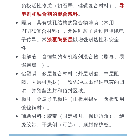
负极活性物质（如石墨、硅碳复合材料）、
导
电剂和粘合剂的混合浆料
。
隔膜：具有微孔结构的聚合物薄膜（常用
PP/PE复合材料），允许锂离子通过但隔绝电
子传导。常
涂覆陶瓷层
以增强耐热性和安全
性。
电解液：含锂盐的有机溶剂混合物（剧毒、易
燃易爆！）。
铝塑膜：多层复合材料（外层耐磨、中层阻
隔、内层可热封），预先冲压出容纳电芯的凹
坑，并预留边封和顶封区域。
极耳：金属导电极柱（正极用铝材，负极常用
镀镍铜材）。
辅助材料：胶带（固定极耳、保护边角）、绝
缘胶带、干燥剂（可选）、顶封保护板。