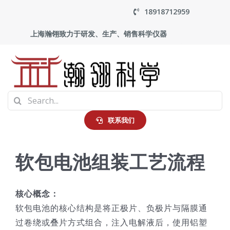
Skip
18918712959
to
上海瀚翎致力于研发、生产、销售科学仪器
content
To
Search
Na
首页
for:
联系我们
产品中心
软包电池组装工艺流程
应用
核心概念：
软包电池的核心结构是将正极片、负极片与隔膜通
走进瀚翎
过卷绕或叠片方式组合，注入电解液后，使用铝塑