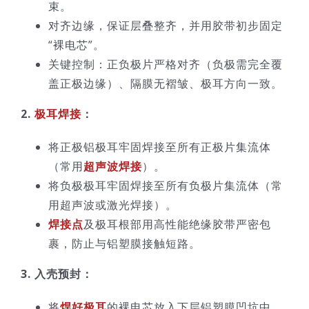
束。
对齐边缘，保证层叠整齐，并用胶带初步固定
“裸电芯”。
关键控制：正负极片严格对齐（负极需完全覆
盖正极边缘）、隔膜无褶皱、极耳方向一致。
2.
极耳焊接
：
将正极铝极耳牢固焊接至所有正极片集流体
（常用
超声波焊接
）。
将负极极耳牢固焊接至所有负极片集流体（常
用超声波或激光焊接）。
焊接点
及极耳根部用高性能绝缘胶带严密包
裹，防止与铝塑膜接触短路。
3. 入壳预封：
将
焊好极耳
的裸电芯放入下层铝塑膜凹坑中。