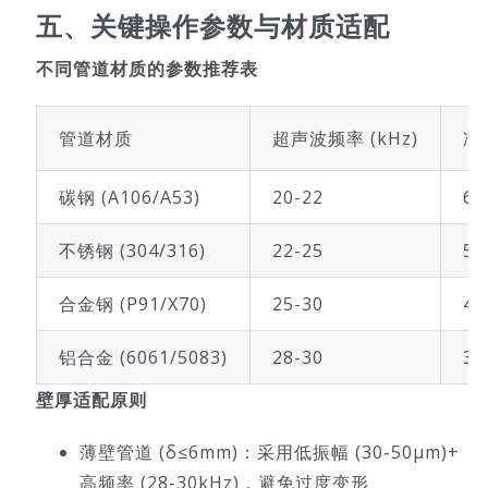
五、关键操作参数与材质适配
不同管道材质的参数推荐表
管道材质
超声波频率 (kHz)
冲
碳钢 (A106/A53)
20-22
60
不锈钢 (304/316)
22-25
50
合金钢 (P91/X70)
25-30
40
铝合金 (6061/5083)
28-30
30
壁厚适配原则
薄壁管道 (δ≤6mm)：采用低振幅 (30-50μm)+
高频率 (28-30kHz)，避免过度变形