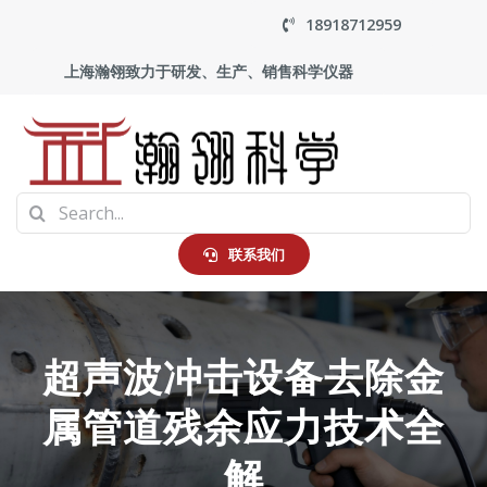
Skip
18918712959
to
上海瀚翎致力于研发、生产、销售科学仪器
content
To
Search
Na
首页
for:
联系我们
产品中心
超声波冲击设备去除金
应用
属管道残余应力技术全
走进瀚翎
解